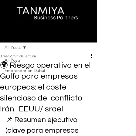
Entrada
All Posts
3 mar
2 min de lectura
All Posts
🌍 Riesgo operativo en el
Emprender en Dubai
Golfo para empresas
europeas: el coste
silencioso del conflicto
Irán–EEUU/Israel
📌 Resumen ejecutivo 
(clave para empresas 