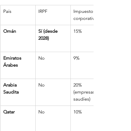
País
IRPF
Impuesto 
corporativo
Omán
Sí (desde 
15%
2028)
Emiratos 
No
9%
Árabes
Arabia 
No
20% 
Saudita
(empresas no 
saudíes)
Qatar
No
10%