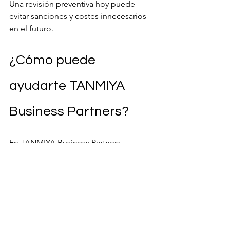
Una revisión preventiva hoy puede 
evitar sanciones y costes innecesarios 
en el futuro.
¿Cómo puede 
ayudarte TANMIYA 
Business Partners?
En TANMIYA Business Partners 
ayudamos desde 2008 a empresas y 
emprendedores internacionales con:
✅ Registro de IVA (VAT Registration)
✅ Declaraciones periódicas de IVA
✅ Corporate Tax
✅ Contabilidad y bookkeeping