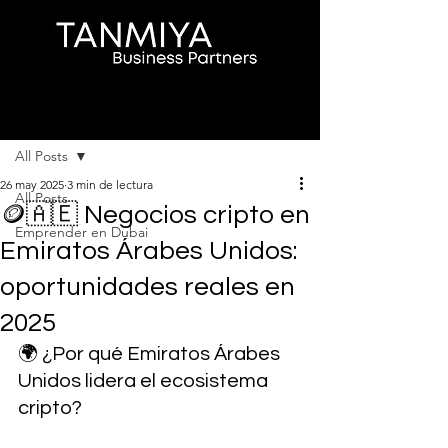
Entrada
All Posts
26 may 2025
3 min de lectura
All Posts
🪙🇦🇪 Negocios cripto en
Emprender en Dubai
Emiratos Árabes Unidos:
oportunidades reales en
2025
🌍 ¿Por qué Emiratos Árabes 
Unidos lidera el ecosistema 
cripto?