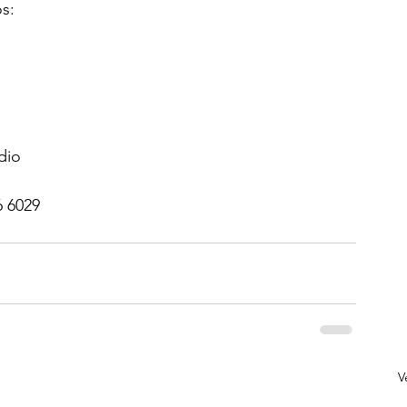
s:
dio
6 6029
V