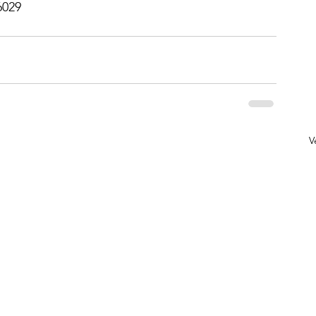
6029
V