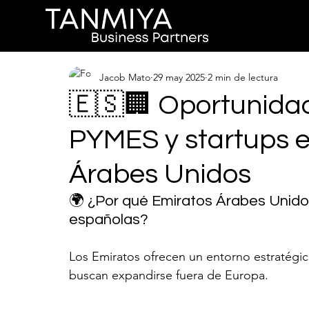
Jacob Mato
29 may 2025
2 min de lectura
🇪🇸🏢 Oportunidad
PYMES y startups 
Árabes Unidos
🌍 ¿Por qué Emiratos Árabes Unidos
españolas?
Los Emiratos ofrecen un entorno estratégic
buscan expandirse fuera de Europa. 