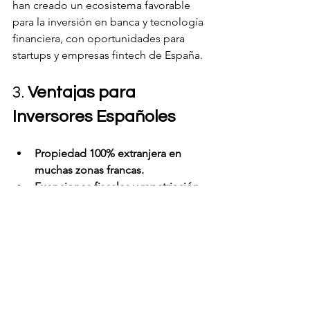
han creado un ecosistema favorable 
para la inversión en banca y tecnología 
financiera, con oportunidades para 
startups y empresas fintech de España.
3. 
Ventajas para 
Inversores Españoles
Propiedad 100% extranjera en 
muchas zonas francas.
Exenciones fiscales y repatriación 
de beneficios sin restricciones.
Facilidad para la creación de 
empresas y permisos de 
residencia para inversores.
Tratados bilaterales entre España y 
países del Golfo para evitar la 
doble tributación.