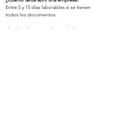
Entre 5 y 15 días laborables si se tienen 
todos los documentos.
¿Puedo obtener residencia al abrir 
empresa?
Sí, tanto el propietario como 
empleados pueden obtener visa de 
residencia.
consultoría empresarial Dubái
licencias comerciales Dubái
zonas francas Dubái
empresa extranjera Emiratos
mainland vs free zone
tarifas licencias Dubai
establecer negocio en Dubái
apertura cuenta bancaria Dubái
gastos anuales empresa Dubái
abrir empresa tecnología Dubái
requisitos legales empresa Dubái
asesoría empresarial en español Dubái
abrir empresa sin socio local
gastos crear empresa en Emiratos