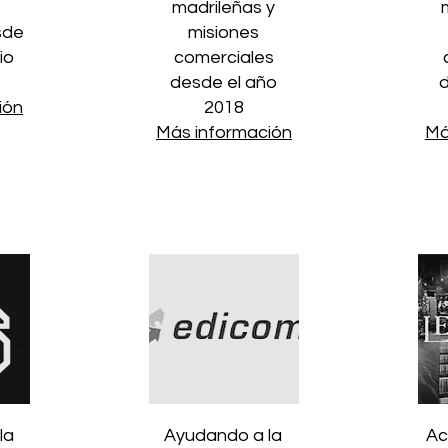
madrileñas y
sde
misiones
io
comerciales
desde el año
ión
2018
Más información
Má
la
Ayudando a la
Ac