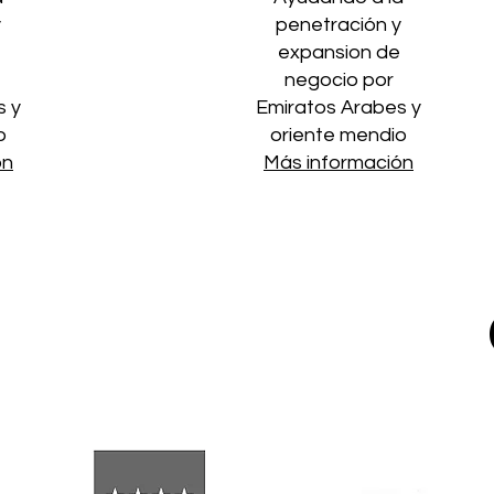
y
penetración y
expansion de
negocio por
s y
Emiratos Arabes y
o
oriente mendio
ón
Más información