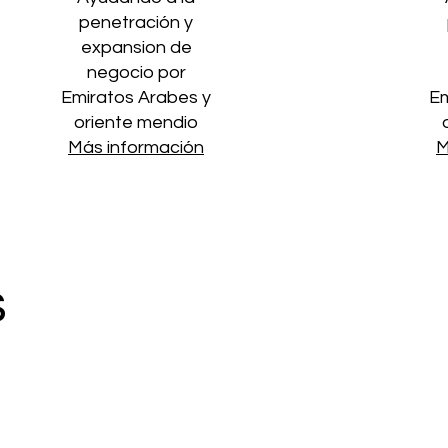
penetración y
expansion de
negocio por
Emiratos Arabes y
Em
oriente mendio
Más información
M
s