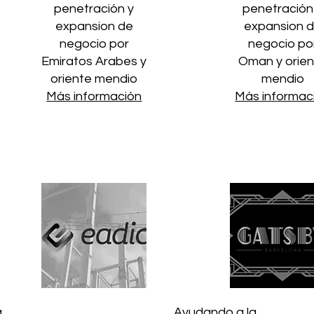
penetración y
penetración
expansion de
expansion 
negocio por
negocio po
Emiratos Arabes y
Oman y orie
oriente mendio
mendio
Más información
Más informac
a
Ayudando a la