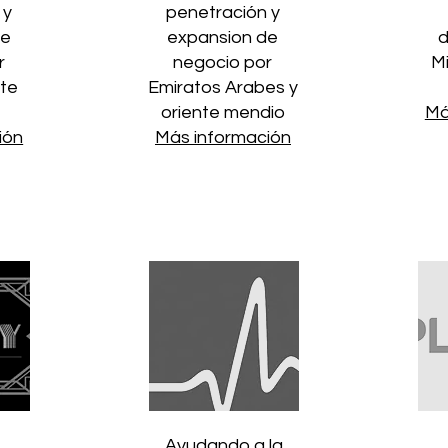
 y
penetración y
de
expansion de
d
r
negocio por
M
nte
Emiratos Arabes y
oriente mendio
Má
ión
Más información
Ayudando a la